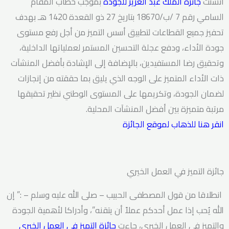
أُنشئت
جائزة الملك عبد العزيز للجودة
بموجب خطاب المقام
السامي رقم 7 /ب/18670 بتاريخ 27 ذو القعدة 1420 هـ بهدف
تحفيز جميع القطاعات لتطبيق أسس التميز من أجل رفع مستوى
جودة الأداء، ودفع عجلة التحسين المستمر لعملياتها الداخلية،
وتحقيق رضا المستفيدين، بالإضافة إلى الإشادة بأفضل المنشآت
ذات الأداء المتميز على الوجه الذي يليق بما حققته من إنجازات
لضمان الجودة، وتكريمها على المستوى الوطني نظير تحقيقها
مرتبة متميزة بين أفضل المنشآت المحلية.
انقر هنا للذهاب لموقع الجائزة
جائزة التميز في العمل الخيري
انطلاقا من قول المصطفى الحبيب – صلى الله عليه وسلم – :” إن
الله يُحب إذا عمل أحدكم عملاً أن يتقنه”، وأدراكا لأهمية الجودة
والتميز في العمل الخيري، جاءت
جائزة التميز في العمل الخيري