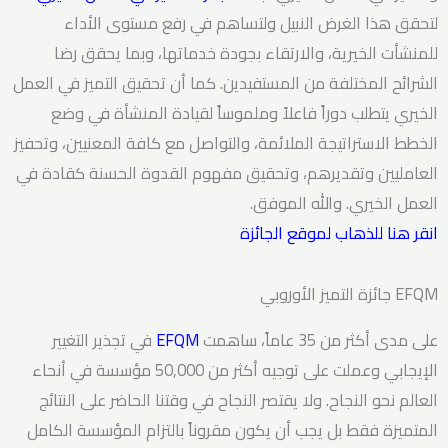
لتحقق هذا الغرض النبيل ولتساهم في رفع مستوى الأداء
للمنشأت الخيرية، والارتقاء بجودة خدماتها، وبما يحقق رضا
الشرائح المختلفة من المستفيدين. كما أن تحقيق التميز في العمل
الخيري يتطلب دوراً فاعلاً وملموساً لقيادة المنشأة في وضع
الخطط الاستراتيجة الملائمة، والتواصل مع كافة المعنيين، وتحفيز
العامليين وتقديرهم، وتحقيق مفهوم القدوة الحسنة كقادة في
العمل الخيري. والله الموفق.
انقر هنا للذهاب لموقع الجائزة
جائزة التميز الأوروبي EFQM
على مدى أكثر من 35 عاماً، ساهمت
EFQM
في تجذير التغيير
الإيجابي وعملت على توجيه أكثر من 50,000 مؤسسة في أنحاء
العالم نحو النجاح. ولا يقتصر النجاح في وقتنا الحاضر على النتائج
المتميزة فقط بل يجب أن يكون مقروناً بالتزام المؤسسة الكامل