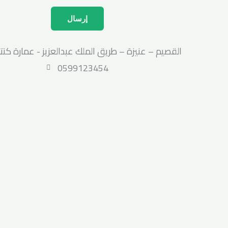
إرسال
0599123454