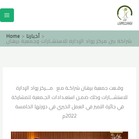
Skip
to
content
أخبارنا
Home
شراكة بين مركز رواد الإدارة للاستشـارات وجمعية برهان
وقـعت جمعية برهان شراكـة مـع مـــركز رواد الإدارة
للاستشـــارات وذلك ضمـن استعـدادات الجـمعية للمشاركة
في جائزة التميز في العمل الخيري في دورتها الخامسة
2022م